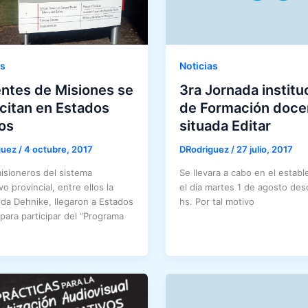
as
Noticias
ntes de Misiones se
3ra Jornada institu
citan en Estados
de Formación doce
os
situada Editar
guez
/
4 octubre, 2017
DRodriguez
/
27 julio, 2017
isioneros del sistema
Se llevara a cabo en el establ
o provincial, entre ellos la
el día martes 1 de agosto des
ilda Dehnike, llegaron a Estados
hs. Por tal motivo
para participar del “Programa