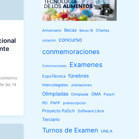
Becas
Aniversario
Charlas
Becas IB
concurso
cional
colación
nte
conmemoraciones
Examenes
Construcciones
fúnebres
ExpoTécnica
ecimiento
de las 14
Intercolegiales
Jubilaciones
Olimpiadas
OMA
Olimpíada
Pasch
PEI
PNFP
preinscripción
Proyecto PaSch
Software Libre
Terciario
Turnos de Examen
UNILA