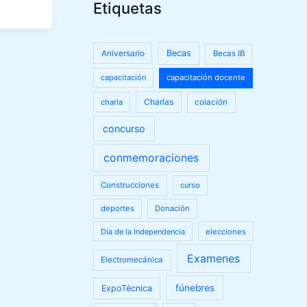
Etiquetas
Aniversario
Becas
Becas IB
capacitación
capacitación docente
Charlas
charla
colación
concurso
conmemoraciones
Construcciones
curso
deportes
Donación
Día de la Independencia
elecciones
Examenes
Electromecánica
fúnebres
ExpoTécnica