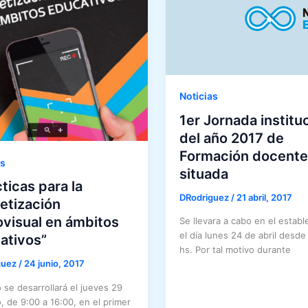
Noticias
1er Jornada institu
del año 2017 de
Formación docente
as
situada
ticas para la
DRodriguez
/
21 abril, 2017
betización
ovisual en ámbitos
Se llevara a cabo en el establ
el día lunes 24 de abril desde 
ativos”
hs. Por tal motivo durante
guez
/
24 junio, 2017
o se desarrollará el jueves 29
o, de 9:00 a 16:00, en el primer