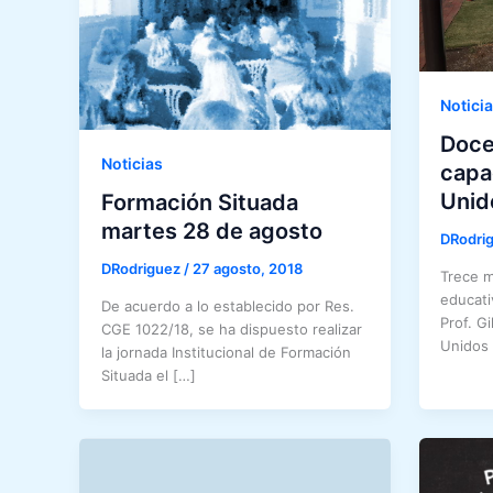
Notici
Doce
Noticias
capa
Unid
Formación Situada
martes 28 de agosto
DRodri
DRodriguez
/
27 agosto, 2018
Trece m
educativ
De acuerdo a lo establecido por Res.
Prof. G
CGE 1022/18, se ha dispuesto realizar
Unidos 
la jornada Institucional de Formación
Situada el […]