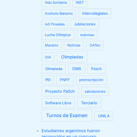
Indu Solidaria
INET
Intercolegiales
Instituto Balseiro
IxD Posadas
Jubilaciones
Lucha Olímpica
malvinas
Maratón
Noticias
OATec
Olimpiadas
OIA
Olimpíada
OMA
Pasch
PNFP
PEI
preinscripción
Proyecto PaSch
salutaciones
Terciario
Software Libre
Turnos de Examen
UNILA
Estudiantes argentinos fueron
reconocidos en un concurso