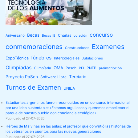
concurso
Becas
Aniversario
Charlas
colación
Becas IB
conmemoraciones
Examenes
Construcciones
fúnebres
ExpoTécnica
Intercolegiales
Jubilaciones
Olimpiadas
OMA
Olimpíada
Pasch
PEI
PNFP
preinscripción
Terciario
Proyecto PaSch
Software Libre
Turnos de Examen
UNILA
Estudiantes argentinos fueron reconocidos en un concurso internacional
por una idea sustentable: «Estamos orgullosos y queremos embellecer el
parque de nuestro pueblo con conciencia ecológica»
Publicado el 27-07-2026
Héroes de Malvinas en las aulas: el profesor que convirtió las historias de
los veteranos en cuentos para las nuevas generaciones
Publicado el 27-07-2026