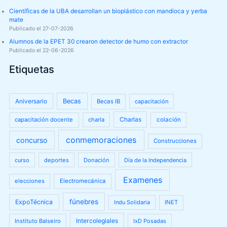
Científicas de la UBA desarrollan un bioplástico con mandioca y yerba
mate
Publicado el 27-07-2026
Alumnos de la EPET 30 crearon detector de humo con extractor
Publicado el 22-06-2026
Etiquetas
Aniversario
Becas
Becas IB
capacitación
Charlas
capacitación docente
charla
colación
conmemoraciones
concurso
Construcciones
curso
deportes
Donación
Día de la Independencia
Examenes
elecciones
Electromecánica
fúnebres
ExpoTécnica
Indu Solidaria
INET
Intercolegiales
Instituto Balseiro
IxD Posadas