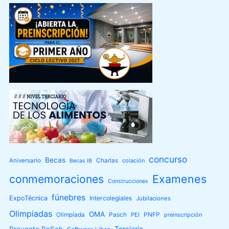
concurso
Becas
Aniversario
Charlas
colación
Becas IB
conmemoraciones
Examenes
Construcciones
fúnebres
ExpoTécnica
Intercolegiales
Jubilaciones
Olimpiadas
OMA
Olimpíada
Pasch
PEI
PNFP
preinscripción
Terciario