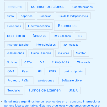
conmemoraciones
concurso
Construcciones
curso
deportes
Donación
Día de la Independencia
Examenes
elecciones
Electromecánica
fúnebres
ExpoTécnica
Indu Solidaria
INET
Intercolegiales
Instituto Balseiro
IxD Posadas
Jubilaciones
Lucha Olímpica
malvinas
Maratón
Olimpiadas
Olimpíada
Noticias
OATec
OIA
OMA
Pasch
PNFP
PEI
preinscripción
Proyecto PaSch
Software Libre
salutaciones
Turnos de Examen
Terciario
UNILA
Estudiantes argentinos fueron reconocidos en un concurso internacional
por una idea sustentable: «Estamos orgullosos y queremos embellecer el