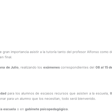
 gran importancia asistir a la tutoría tanto del profesor Alfonso como de
n final.
ana de Julio
, realizando los
exámenes
correspondientes del
08 al 15 de
idad
para los alumnos de escasos recursos que asisten a la escuela,
l
nar para un alumno que los necesitan, todo será bienvenido.
la escuela
o en
gabinete psicopedagógico
.