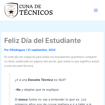
Ir
al
contenido
Feliz Día del Estudiante
Por
DRodriguez
/
21 septiembre, 2023
En este día tan especial para todos los estudiantes queremos compartir
un texto, publicado en alguna red social, que relata lo que significa asistir
a una escuela técnica.
¿Ir a una
Escuela Técnica
es fácil?
–
No
y dejame que te explique.
Si
nunca
fuiste no vas a entender lo que es. Los
primeros años son de cursar mañana e ir a taller a la