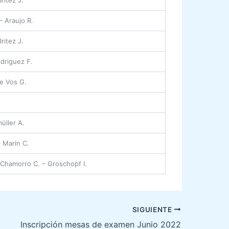
– Araujo R.
ritez J.
driguez F.
De Vos G.
üller A.
– Marin C.
 Chamorro C. – Groschopf I.
SIGUIENTE
Inscripción mesas de examen Junio 2022