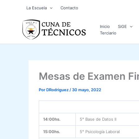
Ir
La Escuela
Contacto
al
contenido
Inicio
SiGE
Terciario
Mesas de Examen Fin
Por
DRodriguez
/
30 mayo, 2022
14:00hs.
5° Base de Datos II
15:00hs.
5° Psicología Laboral