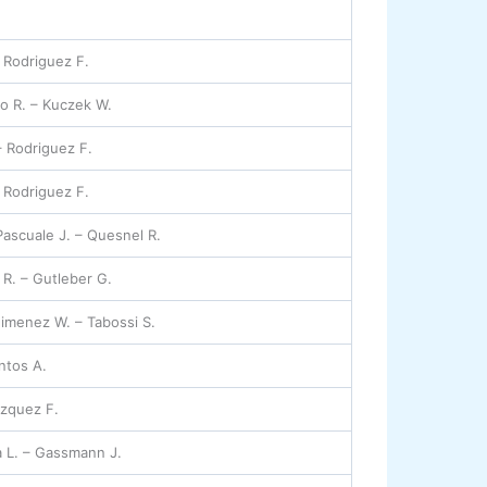
– Rodriguez F.
o R. – Kuczek W.
– Rodriguez F.
– Rodriguez F.
ascuale J. – Quesnel R.
R. – Gutleber G.
Gimenez W. – Tabossi S.
intos A.
azquez F.
a L. – Gassmann J.