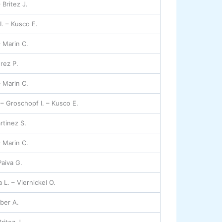
 Britez J.
. – Kusco E.
– Marin C.
rez P.
– Marin C.
– Groschopf I. – Kusco E.
rtinez S.
– Marin C.
Paiva G.
L. – Viernickel O.
ber A.
ritez J.