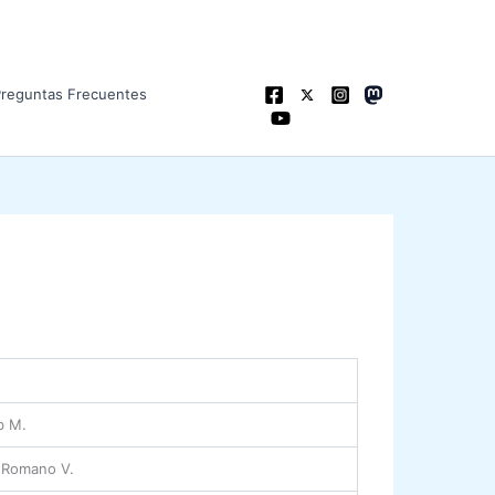
Preguntas Frecuentes
b M.
– Romano V.