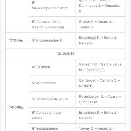
6°
Dominguez J. – Gonzalez
Microemprendimiento
R.
6° Asesoramiento
Gruber A. – Amaro J. –
Gestión y Dirección
Tomas G.
Esnarriaga D. – Britez J. –
17:00hs.
5° Programación II
Paiva G.
12/12/2018
Genesini O. – Garcia Leiva
4° Química
M. – Gutleber E.
Cantero A. – Cantero C. –
5° Matemática
Kusco E.
Rosenberger R. – Arce J. –
5° Taller de Estructura
Gimenez M.
14:00hs.
6° Aplicaciones en
Esnarriaga D. – Britez J. –
Redes
Paiva G.
6° Instalaciones
Yawny S. – Amaro J. –