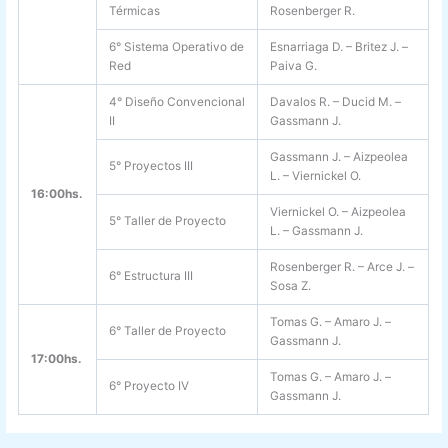
Térmicas
Rosenberger R.
6° Sistema Operativo de
Esnarriaga D. – Britez J. –
Red
Paiva G.
4° Diseño Convencional
Davalos R. – Ducid M. –
II
Gassmann J.
Gassmann J. – Aizpeolea
5° Proyectos III
L. – Viernickel O.
16:00hs.
Viernickel O. – Aizpeolea
5° Taller de Proyecto
L. – Gassmann J.
Rosenberger R. – Arce J. –
6° Estructura III
Sosa Z.
Tomas G. – Amaro J. –
6° Taller de Proyecto
Gassmann J.
17:00hs.
Tomas G. – Amaro J. –
6° Proyecto IV
Gassmann J.