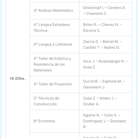
Groschopf I. – Cantero A.
4° Análisis Matemático
– Chamorro C.
4° Lengua Extranjera
Britez R. – Chavez N. –
Técnica
Escurra S.
Garcia D. – Bernal M. –
4° Lengua y Literatura
Castillo T. – Ibañez G.
4° Taller de Estática y
Arce J. – Rosenberger R. –
Resistencia de los
Sosa Z.
Materiales
16:00hs.
Ducid M. – Espínola M. –
4° Taller de Proyectos
Gassmann J.
5° Técnicas de
Sosa Z. – Amaro J. –
Construcción
Gruber A.
Aguirre N. – Coito S. –
6° Economía
Dominguez J. – Gonzalez
R.
Aguirre N. – Coito S. –