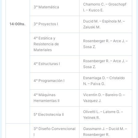
Chamorro C. – Groschopf
3° Matemática
I. – Kusco E.
Ducid M. – Espínola M. –
14:00hs.
3° Proyectos I
Zaluski M.
4° Estática y
Rosenberger R. – Arce J. –
Resistencia de
Sosa Z.
Materiales
Rosenberger R. – Arce J. –
4° Estructuras I
Sosa Z.
Esnarriaga D. – Cristaldo
4° Programación I
N. – Paiva G.
4° Máquinas
Vicentin D. – Bareiro O. –
Herramientas II
Vazquez J.
Olivetti L. – Latorre G. –
5° Electrotecnia II
Yelinek R.
3° Diseño Convencional
Gassmann J. – Ducid M. –
I
Rosenberger R.