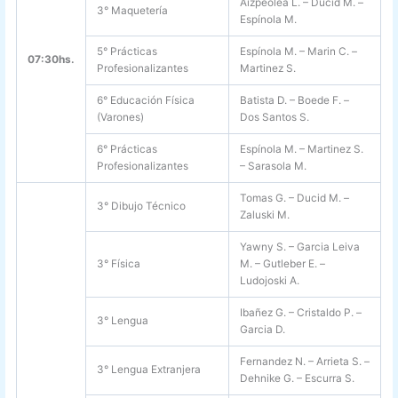
Aizpeolea L. – Ducid M. –
3° Maquetería
Espínola M.
5° Prácticas
Espínola M. – Marin C. –
07:30hs.
Profesionalizantes
Martinez S.
6° Educación Física
Batista D. – Boede F. –
(Varones)
Dos Santos S.
6° Prácticas
Espínola M. – Martinez S.
Profesionalizantes
– Sarasola M.
Tomas G. – Ducid M. –
3° Dibujo Técnico
Zaluski M.
Yawny S. – Garcia Leiva
3° Física
M. – Gutleber E. –
Ludojoski A.
Ibañez G. – Cristaldo P. –
3° Lengua
Garcia D.
Fernandez N. – Arrieta S. –
3° Lengua Extranjera
Dehnike G. – Escurra S.