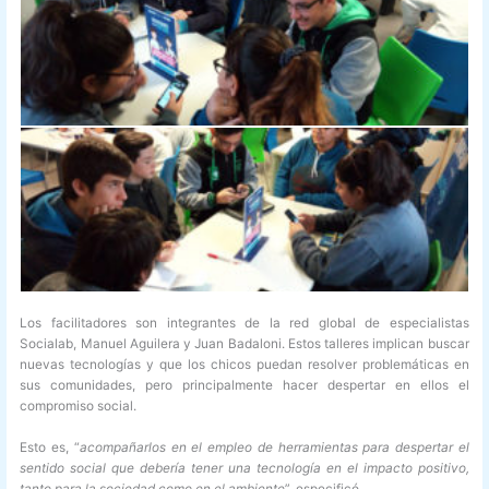
Los facilitadores son integrantes de la red global de especialistas
Socialab, Manuel Aguilera y Juan Badaloni. Estos talleres implican buscar
nuevas tecnologías y que los chicos puedan resolver problemáticas en
sus comunidades, pero principalmente hacer despertar en ellos el
compromiso social.
Esto es, “
acompañarlos en el empleo de herramientas para despertar el
sentido social que debería tener una tecnología en el impacto positivo,
tanto para la sociedad como en el ambiente
”, especificó.